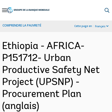
Skip
to
Main
COMPRENDRE LA PAUVRETÉ
Cette page en :
Français
Navigation
Ethiopia - AFRICA-
P151712- Urban
Productive Safety Net
Project (UPSNP) -
Procurement Plan
(anglais)