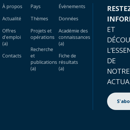
À propos
Pays
Évènements
RESTE
INFO
Actualité
Thèmes
Données
ET
Offres
Projets et
Académie des
d'emploi
opérations
connaissances
DÉCOU
(a)
(a)
L’ESSE
Recherche
Contacts
et
Fiche de
DE
publications
résultats
(a)
(a)
NOTRE
ACTUA
S'ab