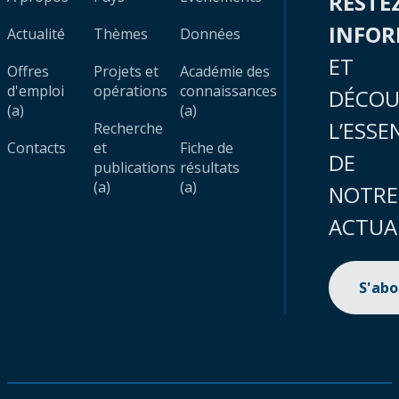
RESTE
INFO
Actualité
Thèmes
Données
ET
Offres
Projets et
Académie des
d'emploi
opérations
connaissances
DÉCOU
(a)
(a)
L’ESSE
Recherche
Contacts
et
Fiche de
DE
publications
résultats
(a)
(a)
NOTRE
ACTUA
S'ab