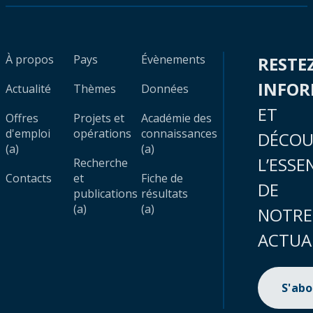
À propos
Pays
Évènements
RESTE
INFO
Actualité
Thèmes
Données
ET
Offres
Projets et
Académie des
d'emploi
opérations
connaissances
DÉCOU
(a)
(a)
L’ESSE
Recherche
Contacts
et
Fiche de
DE
publications
résultats
(a)
(a)
NOTRE
ACTUA
S'ab