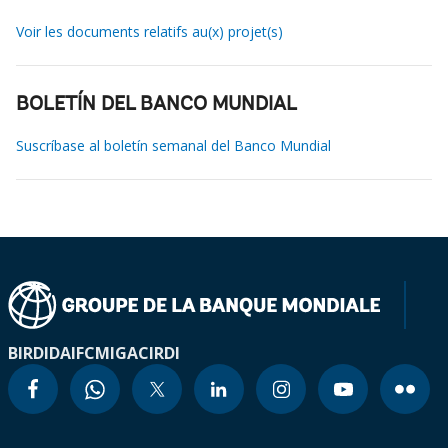
Voir les documents relatifs au(x) projet(s)
BOLETÍN DEL BANCO MUNDIAL
Suscríbase al boletín semanal del Banco Mundial
BIRD
IDA
IFC
MIGA
CIRDI