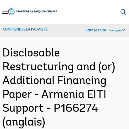
Skip
to
Main
COMPRENDRE LA PAUVRETÉ
Cette page en :
Français
Navigation
Disclosable
Restructuring and (or)
Additional Financing
Paper - Armenia EITI
Support - P166274
(anglais)