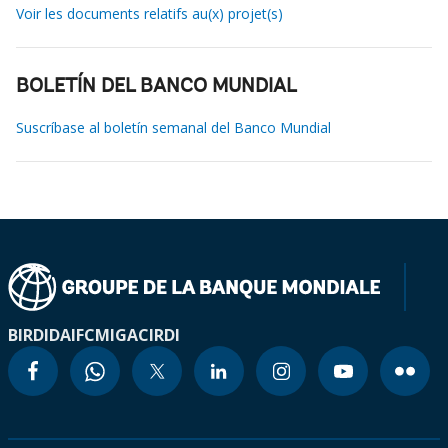
Voir les documents relatifs au(x) projet(s)
BOLETÍN DEL BANCO MUNDIAL
Suscríbase al boletín semanal del Banco Mundial
BIRD
IDA
IFC
MIGA
CIRDI