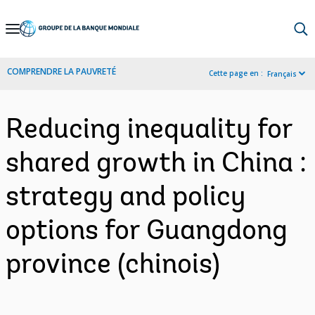
Skip
to
Main
COMPRENDRE LA PAUVRETÉ
Cette page en :
Français
Navigation
Reducing inequality for
shared growth in China :
strategy and policy
options for Guangdong
province (chinois)