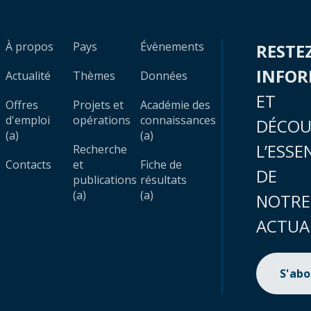
À propos
Pays
Évènements
RESTE
INFO
Actualité
Thèmes
Données
ET
Offres
Projets et
Académie des
d'emploi
opérations
connaissances
DÉCOU
(a)
(a)
L’ESSE
Recherche
Contacts
et
Fiche de
DE
publications
résultats
(a)
(a)
NOTRE
ACTUA
S'ab