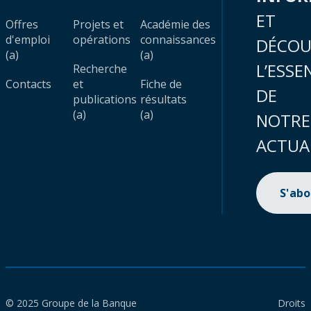
ET
Offres
Projets et
Académie des
d'emploi
opérations
connaissances
DÉCOU
(a)
(a)
L’ESSE
Recherche
Contacts
et
Fiche de
DE
publications
résultats
(a)
(a)
NOTRE
ACTUA
S'ab
© 2025 Groupe de la Banque
Droits