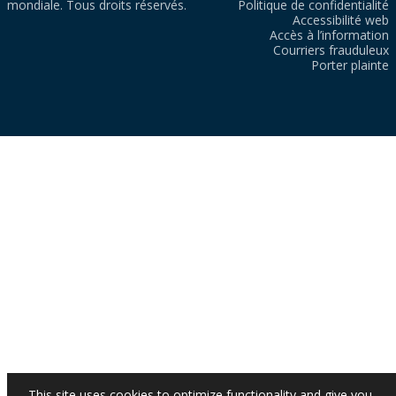
mondiale. Tous droits réservés.
Politique de confidentialité
Accessibilité web
Accès à l’information
Courriers frauduleux
Porter plainte
This site uses cookies to optimize functionality and give you