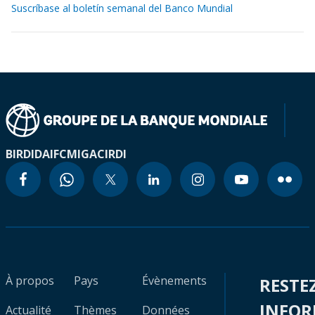
Suscríbase al boletín semanal del Banco Mundial
BIRD
IDA
IFC
MIGA
CIRDI
À propos
Pays
Évènements
RESTE
INFO
Actualité
Thèmes
Données