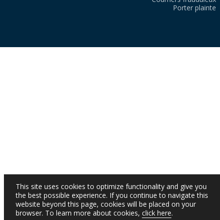
Porter plainte
This site uses cookies to optimize functionality and give you
the best possible experience. If you continue to navigate this
website beyond this page, cookies will be placed on your
browser. To learn more about cookies,
click here
.