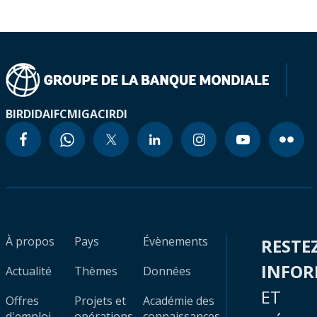
BIRD
IDA
IFC
MIGA
CIRDI
À propos
Pays
Évènements
RESTE
INFO
Actualité
Thèmes
Données
ET
Offres
Projets et
Académie des
d'emploi
opérations
connaissances