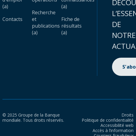
DÉCOU
(a)
(a)
L’ESSE
Recherche
Contacts
et
Fiche de
DE
publications
résultats
(a)
(a)
NOTRE
ACTUA
S'ab
© 2025 Groupe de la Banque
Droits
mondiale. Tous droits réservés.
Politique de confidentialité
Accessibilité web
Accès à l’information
Courriers frauduleux