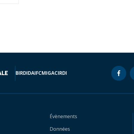
BIRD
IDA
IFC
MIGA
CIRDI
Évènements
Données