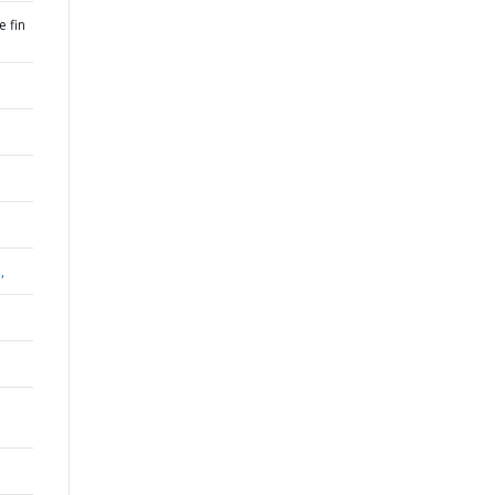
 fin
,