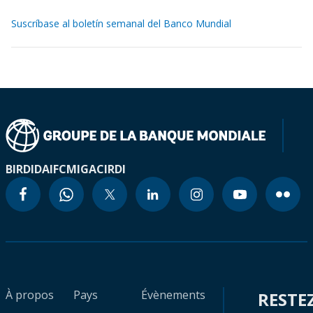
Suscríbase al boletín semanal del Banco Mundial
BIRD
IDA
IFC
MIGA
CIRDI
À propos
Pays
Évènements
RESTE