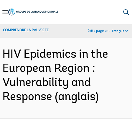
Skip
to
Main
COMPRENDRE LA PAUVRETÉ
Cette page en :
Français
Navigation
HIV Epidemics in the
European Region :
Vulnerability and
Response (anglais)