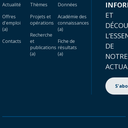
INFO
Actualité
Thèmes
Données
ET
Offres
Projets et
Académie des
d'emploi
opérations
connaissances
DÉCOU
(a)
(a)
L’ESSE
Recherche
Contacts
et
Fiche de
DE
publications
résultats
(a)
(a)
NOTRE
ACTUA
S'ab