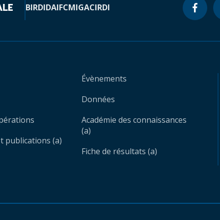
BIRD
IDA
IFC
MIGA
CIRDI
Évènements
Données
opérations
Académie des connaissances
(a)
 publications (a)
Fiche de résultats (a)