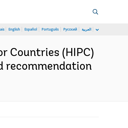
ais
English
Español
Português
Русский
العربية
or Countries (HIPC)
nd recommendation