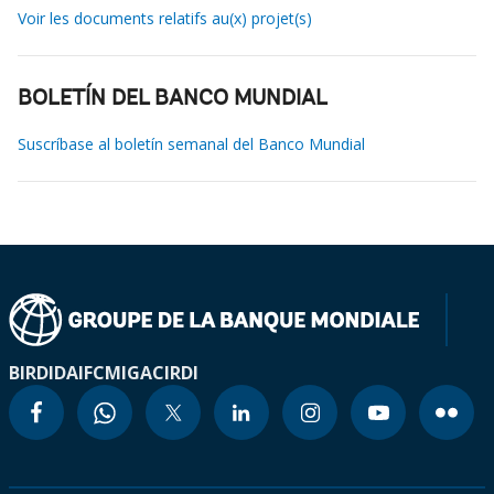
Voir les documents relatifs au(x) projet(s)
BOLETÍN DEL BANCO MUNDIAL
Suscríbase al boletín semanal del Banco Mundial
BIRD
IDA
IFC
MIGA
CIRDI