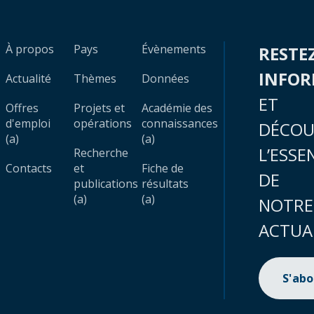
À propos
Pays
Évènements
RESTE
INFO
Actualité
Thèmes
Données
ET
Offres
Projets et
Académie des
d'emploi
opérations
connaissances
DÉCOU
(a)
(a)
L’ESSE
Recherche
Contacts
et
Fiche de
DE
publications
résultats
(a)
(a)
NOTRE
ACTUA
S'ab