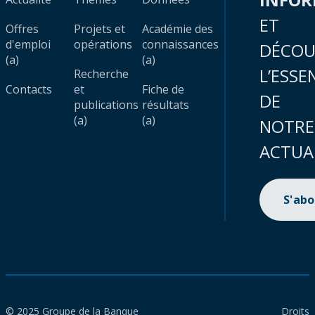
ET
Offres
Projets et
Académie des
d'emploi
opérations
connaissances
DÉCOU
(a)
(a)
L’ESSE
Recherche
Contacts
et
Fiche de
DE
publications
résultats
(a)
(a)
NOTRE
ACTUA
S'ab
© 2025 Groupe de la Banque
Droits