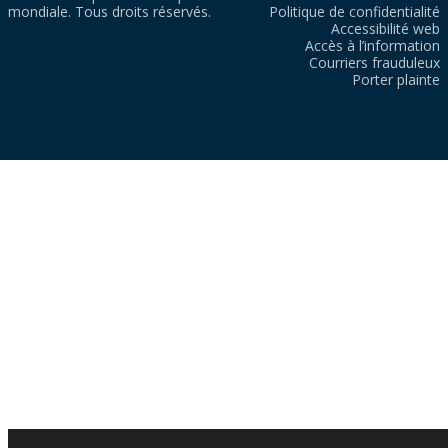
mondiale. Tous droits réservés.
Politique de confidentialité
Accessibilité web
Accès à l’information
Courriers frauduleux
Porter plainte