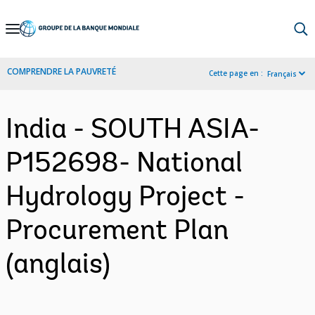
Skip
to
Main
COMPRENDRE LA PAUVRETÉ
Cette page en :
Français
Navigation
India - SOUTH ASIA-
P152698- National
Hydrology Project -
Procurement Plan
(anglais)