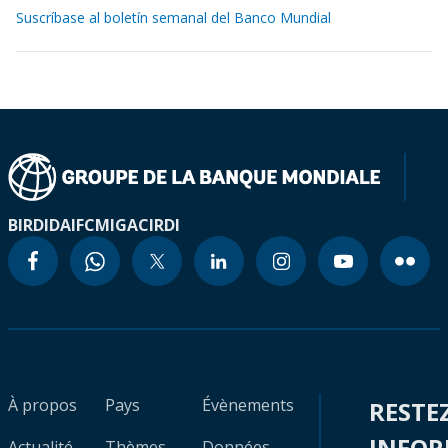
Suscríbase al boletín semanal del Banco Mundial
BIRD
IDA
IFC
MIGA
CIRDI
À propos
Pays
Évènements
RESTE
INFO
Actualité
Thèmes
Données