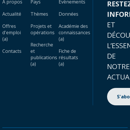
À propos
Pays
Évènements
RESTE
INFO
Actualité
Thèmes
Données
ET
Offres
Projets et
Académie des
d'emploi
opérations
connaissances
DÉCOU
(a)
(a)
L’ESSE
Recherche
Contacts
et
Fiche de
DE
publications
résultats
(a)
(a)
NOTRE
ACTUA
S'ab