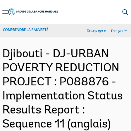
Skip
to
Main
COMPRENDRE LA PAUVRETÉ
Cette page en :
Français
Navigation
Djibouti - DJ-URBAN
POVERTY REDUCTION
PROJECT : P088876 -
Implementation Status
Results Report :
Sequence 11 (anglais)