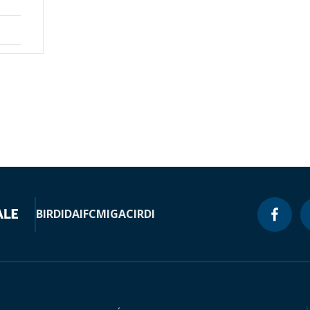
BIRD
IDA
IFC
MIGA
CIRDI