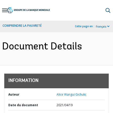
Skip
to
Main
COMPRENDRE LA PAUVRETÉ
Cette page en :
Français
Navigation
Document Details
INFORMATION
Auteur
Alice Wangui Gichuki;
Date du document
2021/04/19