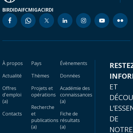
BIRD
IDA
IFC
MIGA
CIRDI
À propos
Pays
Évènements
RESTE
INFO
Actualité
Thèmes
Données
ET
Offres
Projets et
Académie des
d'emploi
opérations
connaissances
DÉCOU
(a)
(a)
L’ESSE
Recherche
Contacts
et
Fiche de
DE
publications
résultats
(a)
(a)
NOTRE