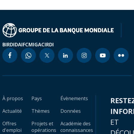
BIRD
IDA
IFC
MIGA
CIRDI
À propos
Pays
Évènements
RESTE
INFO
Actualité
Thèmes
Données
ET
Offres
Projets et
Académie des
d'emploi
opérations
connaissances
DÉCOU