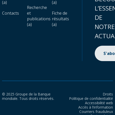
(a)
(a)
L’ESSE
Recherche
Contacts
et
Fiche de
DE
publications
résultats
(a)
(a)
NOTRE
ACTUA
S'ab
© 2025 Groupe de la Banque
Droits
mondiale. Tous droits réservés.
Politique de confidentialité
Accessibilité web
Accès à l’information
Courriers frauduleux