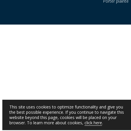
Porter plainte
This site uses cookies to optimize functionality and give you
the best possible experience. If you continue to navigate this
website beyond this page, cookies will be placed on your
browser. To learn more about cookies,
click here
.