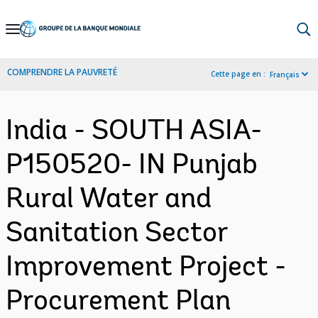
Skip
to
Main
COMPRENDRE LA PAUVRETÉ
Cette page en :
Français
Navigation
India - SOUTH ASIA-
P150520- IN Punjab
Rural Water and
Sanitation Sector
Improvement Project -
Procurement Plan