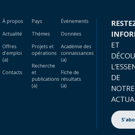
À propos
Pays
Évènements
RESTE
INFO
Actualité
Thèmes
Données
ET
Offres
Projets et
Académie des
d'emploi
opérations
connaissances
DÉCOU
(a)
(a)
L’ESSE
Recherche
Contacts
et
Fiche de
DE
publications
résultats
(a)
(a)
NOTRE
ACTUA
S'ab