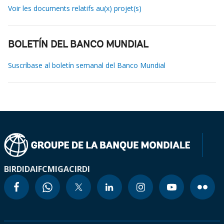
Voir les documents relatifs au(x) projet(s)
BOLETÍN DEL BANCO MUNDIAL
Suscríbase al boletín semanal del Banco Mundial
BIRD
IDA
IFC
MIGA
CIRDI