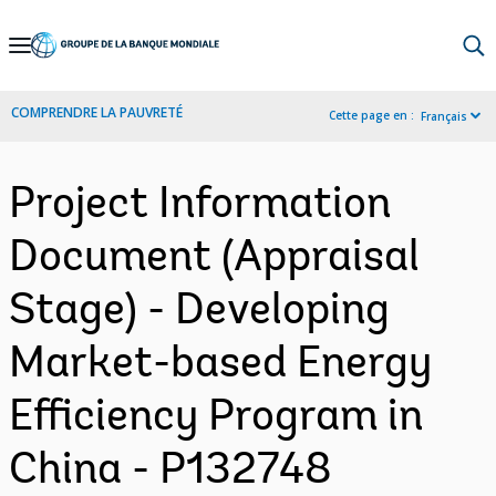
Skip
to
Main
COMPRENDRE LA PAUVRETÉ
Cette page en :
Français
Navigation
Project Information
Document (Appraisal
Stage) - Developing
Market-based Energy
Efficiency Program in
China - P132748