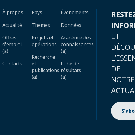
À propos
Pays
Évènements
RESTE
INFO
Actualité
Thèmes
Données
ET
Offres
Projets et
Académie des
d'emploi
opérations
connaissances
DÉCOU
(a)
(a)
L’ESSE
Recherche
Contacts
et
Fiche de
DE
publications
résultats
(a)
(a)
NOTRE
ACTUA
S'ab