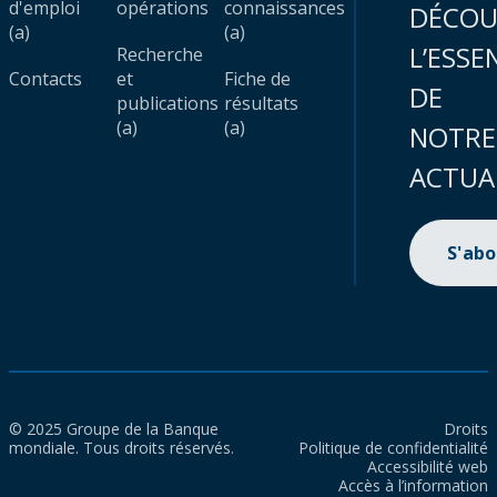
d'emploi
opérations
connaissances
DÉCOU
(a)
(a)
L’ESSE
Recherche
Contacts
et
Fiche de
DE
publications
résultats
(a)
(a)
NOTRE
ACTUA
S'ab
© 2025 Groupe de la Banque
Droits
mondiale. Tous droits réservés.
Politique de confidentialité
Accessibilité web
Accès à l’information