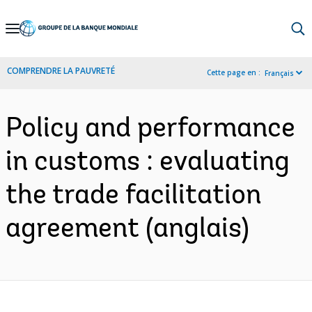
Skip
to
Main
COMPRENDRE LA PAUVRETÉ
Cette page en :
Français
Navigation
Policy and performance
in customs : evaluating
the trade facilitation
agreement (anglais)