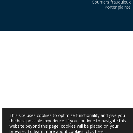
Courriers frauduleux
Porter plainte
This site uses cookies to optimize functionality and give you
the best possible experience. If you continue to navigate this
website beyond this page, cookies will be placed on your
browser. To learn more about cookies,
click here
.