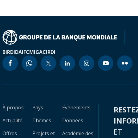
BIRD
IDA
IFC
MIGA
CIRDI
À propos
Pays
Évènements
RESTE
INFO
Actualité
Thèmes
Données
ET
Offres
Projets et
Académie des