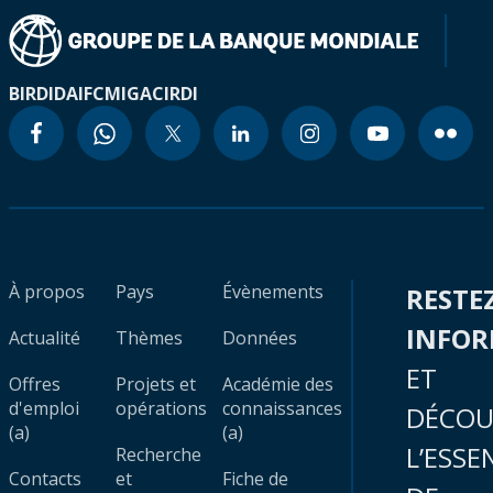
BIRD
IDA
IFC
MIGA
CIRDI
À propos
Pays
Évènements
RESTE
INFO
Actualité
Thèmes
Données
ET
Offres
Projets et
Académie des
d'emploi
opérations
connaissances
DÉCOU
(a)
(a)
L’ESSE
Recherche
Contacts
et
Fiche de