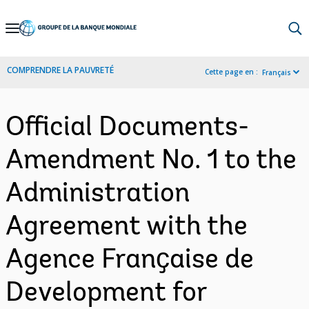
Skip
to
Main
COMPRENDRE LA PAUVRETÉ
Cette page en :
Français
Navigation
Official Documents-
Amendment No. 1 to the
Administration
Agreement with the
Agence Franҫaise de
Development for