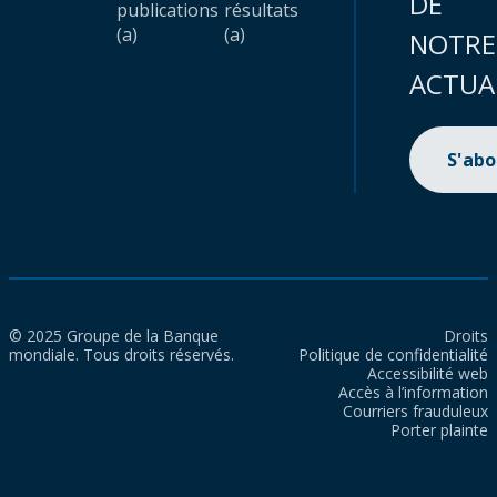
DE
publications
résultats
(a)
(a)
NOTRE
ACTUA
S'ab
© 2025 Groupe de la Banque
Droits
mondiale. Tous droits réservés.
Politique de confidentialité
Accessibilité web
Accès à l’information
Courriers frauduleux
Porter plainte