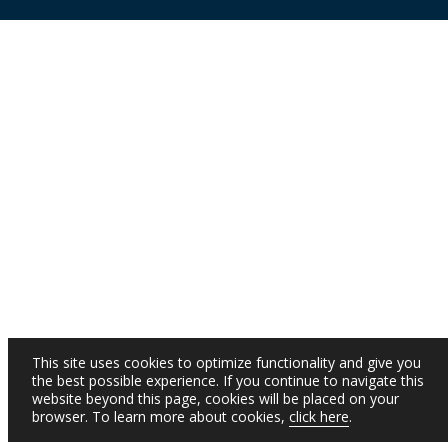
This site uses cookies to optimize functionality and give you
the best possible experience. If you continue to navigate this
website beyond this page, cookies will be placed on your
browser. To learn more about cookies,
click here
.