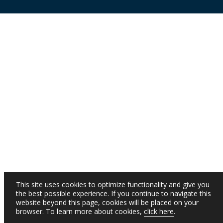
This site uses cookies to optimize functionality and give you
the best possible experience. If you continue to navigate this
website beyond this page, cookies will be placed on your
browser. To learn more about cookies,
click here
.