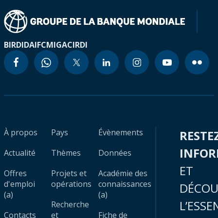
BIRD
IDA
IFC
MIGA
CIRDI
À propos
Pays
Évènements
RESTE
INFO
Actualité
Thèmes
Données
ET
Offres
Projets et
Académie des
d'emploi
opérations
connaissances
DÉCOU
(a)
(a)
L’ESSE
Recherche
Contacts
et
Fiche de