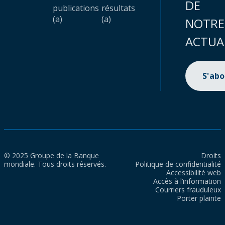
DE
publications
résultats
(a)
(a)
NOTRE
ACTUA
S'ab
© 2025 Groupe de la Banque
Droits
mondiale. Tous droits réservés.
Politique de confidentialité
Accessibilité web
Accès à l’information
Courriers frauduleux
Porter plainte