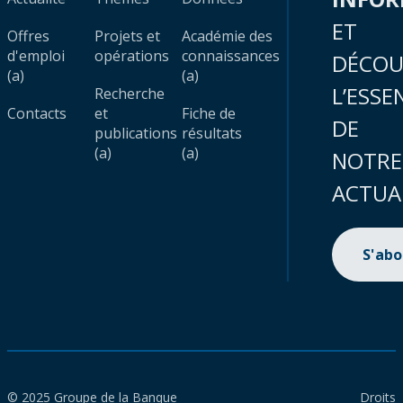
ET
Offres
Projets et
Académie des
d'emploi
opérations
connaissances
DÉCOU
(a)
(a)
L’ESSE
Recherche
Contacts
et
Fiche de
DE
publications
résultats
(a)
(a)
NOTRE
ACTUA
S'ab
© 2025 Groupe de la Banque
Droits