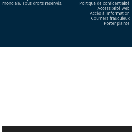
mondiale. Tous droits réservés.
Politique de confidentialité
Accessibilité web
Accès à l’information
Courriers frauduleux
Porter plainte