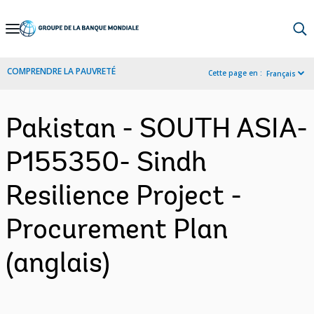
Skip
to
Main
COMPRENDRE LA PAUVRETÉ
Cette page en :
Français
Navigation
Pakistan - SOUTH ASIA-
P155350- Sindh
Resilience Project -
Procurement Plan
(anglais)