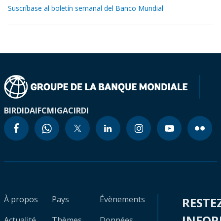
Suscríbase al boletín semanal del Banco Mundial
BIRD
IDA
IFC
MIGA
CIRDI
À propos
Pays
Évènements
RESTE
INFO
Actualité
Thèmes
Données