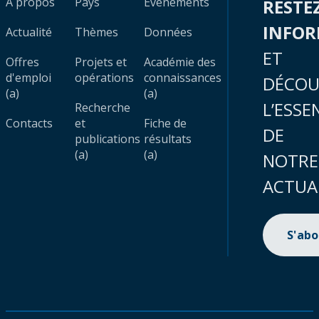
À propos
Pays
Évènements
RESTE
INFO
Actualité
Thèmes
Données
ET
Offres
Projets et
Académie des
d'emploi
opérations
connaissances
DÉCOU
(a)
(a)
L’ESSE
Recherche
Contacts
et
Fiche de
DE
publications
résultats
(a)
(a)
NOTRE
ACTUA
S'ab