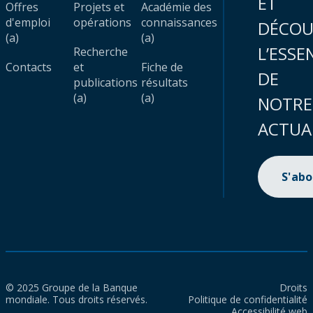
ET
Offres
Projets et
Académie des
d'emploi
opérations
connaissances
DÉCOU
(a)
(a)
L’ESSE
Recherche
Contacts
et
Fiche de
DE
publications
résultats
(a)
(a)
NOTRE
ACTUA
S'ab
© 2025 Groupe de la Banque
Droits
mondiale. Tous droits réservés.
Politique de confidentialité
Accessibilité web