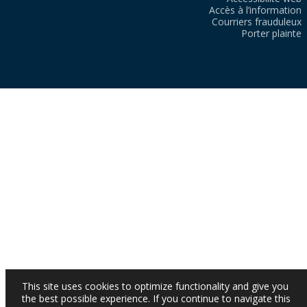
Accès à l’information
Courriers frauduleux
Porter plainte
This site uses cookies to optimize functionality and give you
the best possible experience. If you continue to navigate this