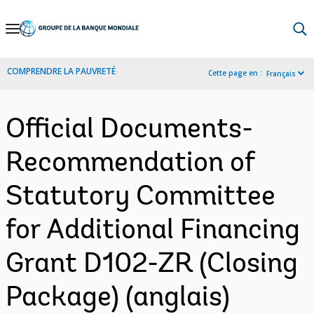
Skip
to
Main
COMPRENDRE LA PAUVRETÉ
Cette page en :
Français
Navigation
Official Documents-
Recommendation of
Statutory Committee
for Additional Financing
Grant D102-ZR (Closing
Package) (anglais)