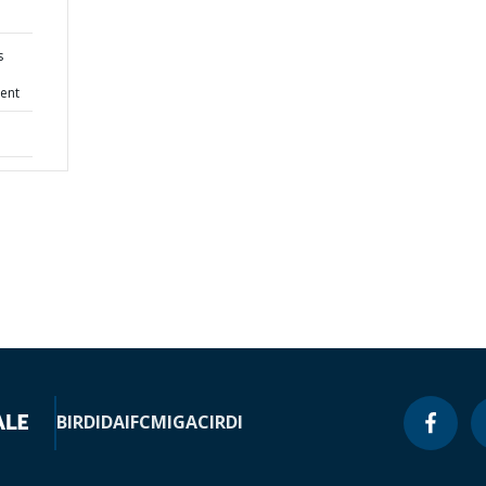
s
ent
BIRD
IDA
IFC
MIGA
CIRDI