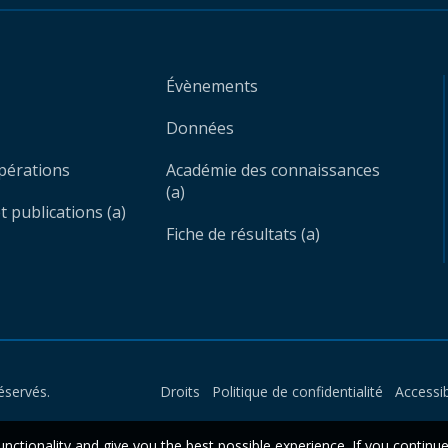
Évènements
Données
opérations
Académie des connaissances
(a)
 publications (a)
Fiche de résultats (a)
éservés.
Droits
Politique de confidentialité
Accessib
unctionality and give you the best possible experience. If you continu