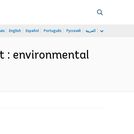
ais
English
Español
Português
Русский
العربية
t : environmental