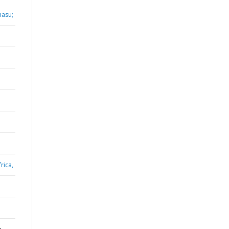
masu;
rica,