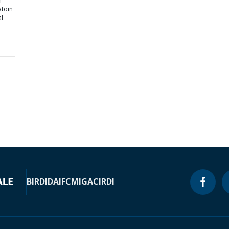
n
atoin
al
BIRD
IDA
IFC
MIGA
CIRDI