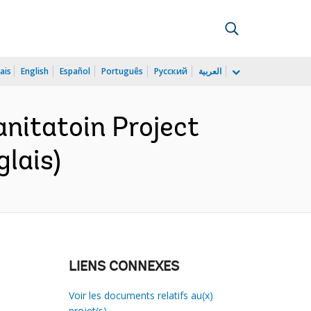
ais
English
Español
Português
Русский
العربية
nitatoin Project
lais)
LIENS CONNEXES
Voir les documents relatifs au(x)
projet(s)