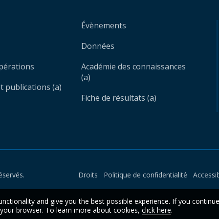
Évènements
Données
opérations
Académie des connaissances
(a)
 publications (a)
Fiche de résultats (a)
éservés.
Droits
Politique de confidentialité
Accessib
unctionality and give you the best possible experience. If you continu
n your browser. To learn more about cookies,
click here
.