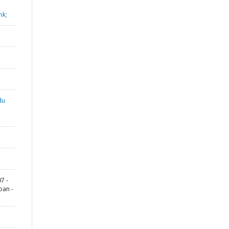
nk;
du
7 -
oan -