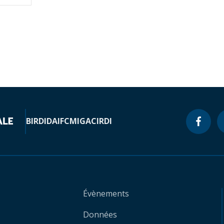
BIRD
IDA
IFC
MIGA
CIRDI
Évènements
Données