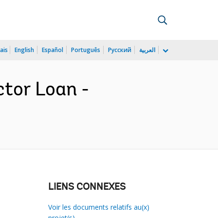
ais
English
Español
Português
Русский
العربية
tor Loan -
LIENS CONNEXES
Voir les documents relatifs au(x)
projet(s)