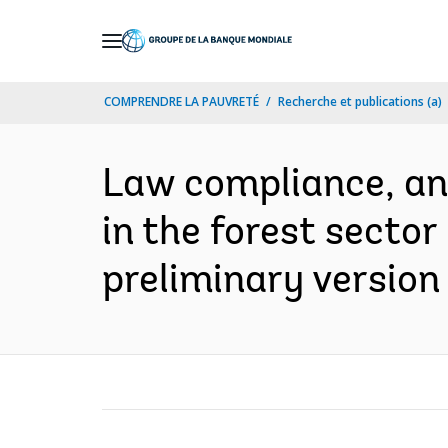
Skip
to
Main
COMPRENDRE LA PAUVRETÉ
Recherche et publications (a)
Navigation
Law compliance, and
in the forest secto
preliminary version 