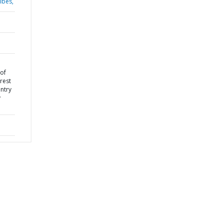
ïbes,
 of
orest
untry
y