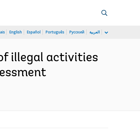
ais
English
Español
Português
Русский
العربية
 illegal activities
ssessment