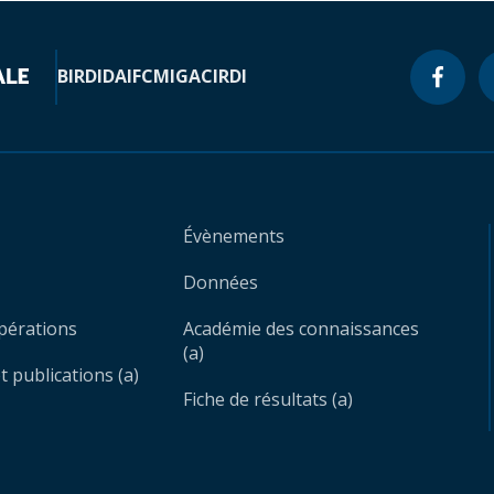
BIRD
IDA
IFC
MIGA
CIRDI
Évènements
Données
opérations
Académie des connaissances
(a)
 publications (a)
Fiche de résultats (a)