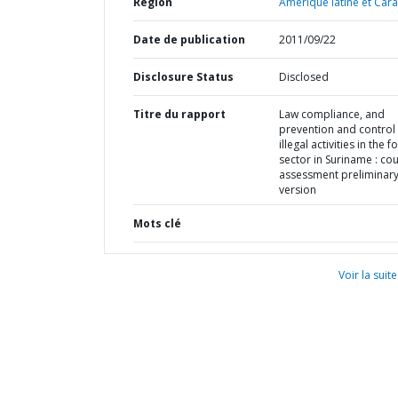
Région
Amérique latine et Cara
Date de publication
2011/09/22
Disclosure Status
Disclosed
Titre du rapport
Law compliance, and
prevention and control
illegal activities in the f
sector in Suriname : co
assessment preliminar
version
Mots clé
Voir la suite