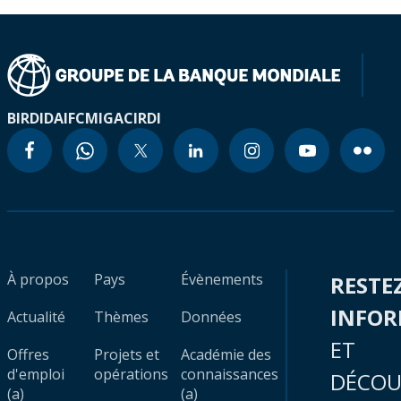
BIRD
IDA
IFC
MIGA
CIRDI
À propos
Pays
Évènements
RESTE
INFO
Actualité
Thèmes
Données
ET
Offres
Projets et
Académie des
d'emploi
opérations
connaissances
DÉCOU
(a)
(a)