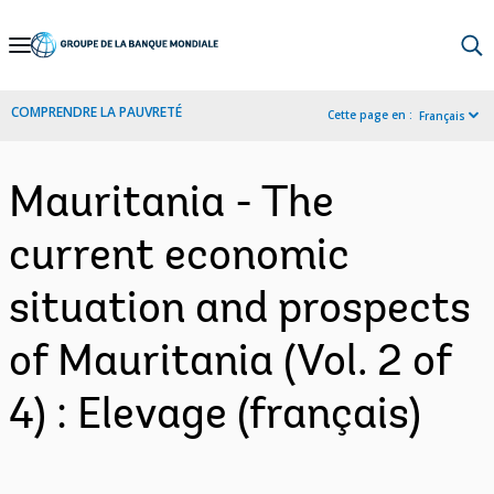
Skip
to
Main
COMPRENDRE LA PAUVRETÉ
Cette page en :
Français
Navigation
Mauritania - The
current economic
situation and prospects
of Mauritania (Vol. 2 of
4) : Elevage (français)