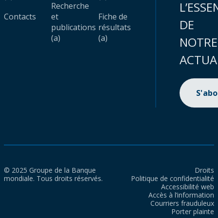
L’ESSE
Recherche
Contacts
et
Fiche de
DE
publications
résultats
(a)
(a)
NOTRE
ACTUA
S'ab
© 2025 Groupe de la Banque
Droits
mondiale. Tous droits réservés.
Politique de confidentialité
Accessibilité web
Accès à l’information
Courriers frauduleux
Porter plainte