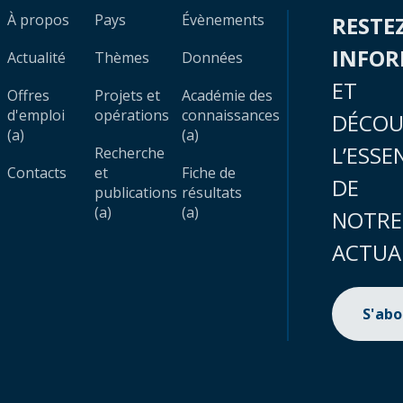
À propos
Pays
Évènements
RESTE
INFO
Actualité
Thèmes
Données
ET
Offres
Projets et
Académie des
d'emploi
opérations
connaissances
DÉCOU
(a)
(a)
L’ESSE
Recherche
Contacts
et
Fiche de
DE
publications
résultats
(a)
(a)
NOTRE
ACTUA
S'ab