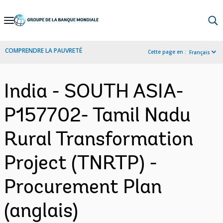
Skip
to
Main
COMPRENDRE LA PAUVRETÉ
Cette page en :
Français
Navigation
India - SOUTH ASIA-
P157702- Tamil Nadu
Rural Transformation
Project (TNRTP) -
Procurement Plan
(anglais)