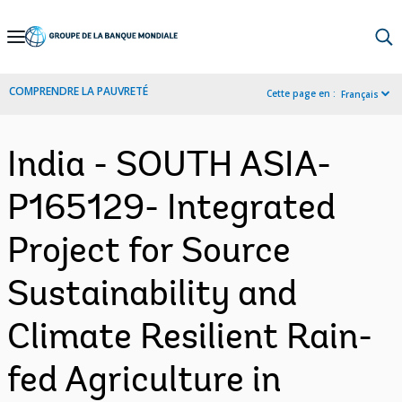
Skip
to
Main
COMPRENDRE LA PAUVRETÉ
Cette page en :
Français
Navigation
India - SOUTH ASIA-
P165129- Integrated
Project for Source
Sustainability and
Climate Resilient Rain-
fed Agriculture in