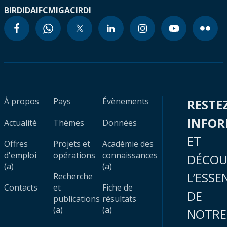
BIRD
IDA
IFC
MIGA
CIRDI
À propos
Pays
Évènements
RESTE
INFO
Actualité
Thèmes
Données
ET
Offres
Projets et
Académie des
d'emploi
opérations
connaissances
DÉCOU
(a)
(a)
L’ESSE
Recherche
Contacts
et
Fiche de
DE
publications
résultats
(a)
(a)
NOTRE