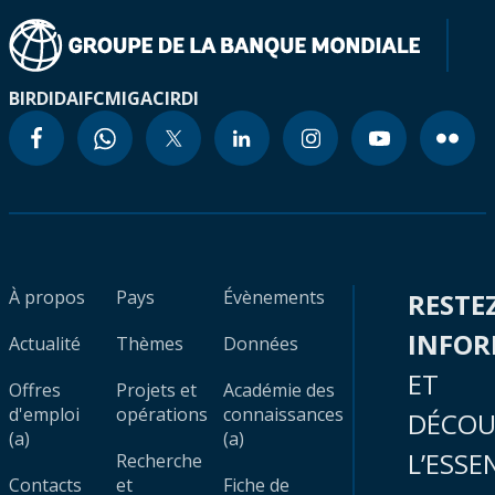
BIRD
IDA
IFC
MIGA
CIRDI
À propos
Pays
Évènements
RESTE
INFO
Actualité
Thèmes
Données
ET
Offres
Projets et
Académie des
d'emploi
opérations
connaissances
DÉCOU
(a)
(a)
L’ESSE
Recherche
Contacts
et
Fiche de