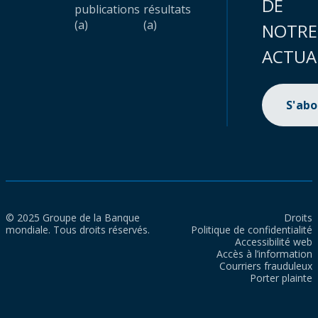
DE
publications
résultats
(a)
(a)
NOTRE
ACTUA
S'ab
© 2025 Groupe de la Banque
Droits
mondiale. Tous droits réservés.
Politique de confidentialité
Accessibilité web
Accès à l’information
Courriers frauduleux
Porter plainte