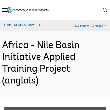
Skip
to
Main
COMPRENDRE LA PAUVRETÉ
Cette page en :
Français
Navigation
Africa - Nile Basin
Initiative Applied
Training Project
(anglais)