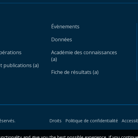
Évènements
Données
opérations
Académie des connaissances
(a)
 publications (a)
Fiche de résultats (a)
éservés.
Droits
Politique de confidentialité
Accessib
unctionality and give you the best possible experience. If you continu