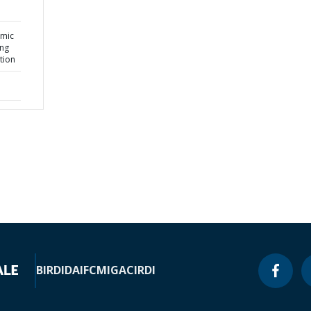
omic
ng
tion
BIRD
IDA
IFC
MIGA
CIRDI