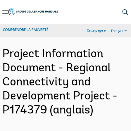
Skip
to
Main
COMPRENDRE LA PAUVRETÉ
Cette page en :
Français
Navigation
Project Information
Document - Regional
Connectivity and
Development Project -
P174379 (anglais)