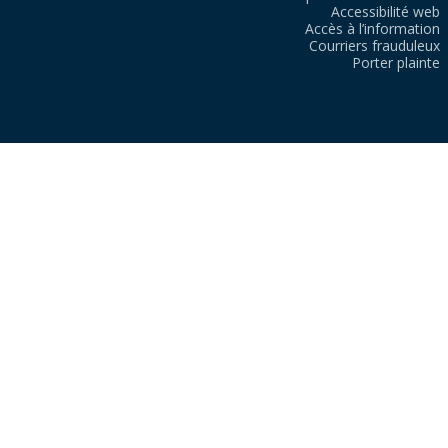
Accessibilité web
Accès à l’information
Courriers frauduleux
Porter plainte