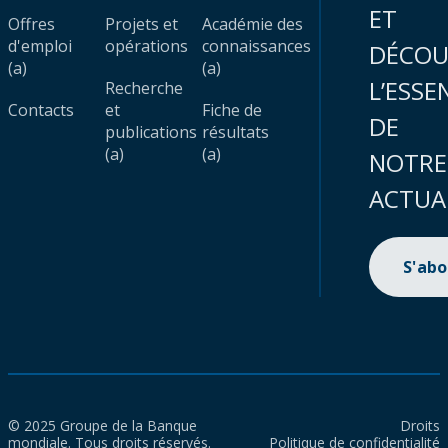
ET
Offres
Projets et
Académie des
d'emploi
opérations
connaissances
DÉCOU
(a)
(a)
L’ESSE
Recherche
Contacts
et
Fiche de
DE
publications
résultats
(a)
(a)
NOTRE
ACTUA
S'ab
© 2025 Groupe de la Banque
Droits
mondiale. Tous droits réservés.
Politique de confidentialité