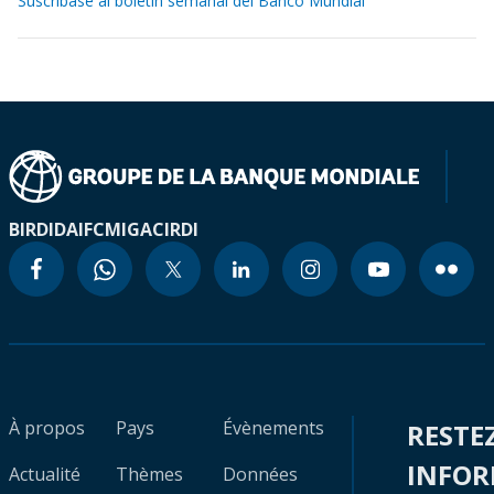
Suscríbase al boletín semanal del Banco Mundial
BIRD
IDA
IFC
MIGA
CIRDI
À propos
Pays
Évènements
RESTE
INFO
Actualité
Thèmes
Données