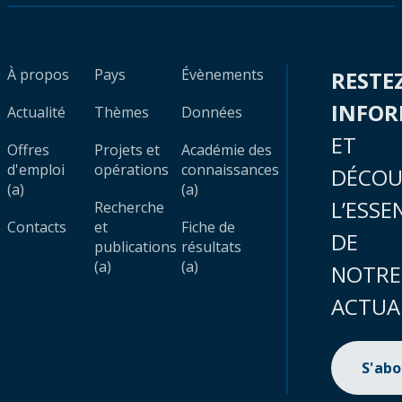
À propos
Pays
Évènements
RESTE
INFO
Actualité
Thèmes
Données
ET
Offres
Projets et
Académie des
d'emploi
opérations
connaissances
DÉCOU
(a)
(a)
L’ESSE
Recherche
Contacts
et
Fiche de
DE
publications
résultats
(a)
(a)
NOTRE
ACTUA
S'ab