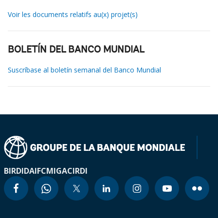
Voir les documents relatifs au(x) projet(s)
BOLETÍN DEL BANCO MUNDIAL
Suscríbase al boletín semanal del Banco Mundial
BIRD
IDA
IFC
MIGA
CIRDI