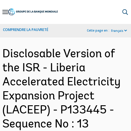
Skip
to
Main
COMPRENDRE LA PAUVRETÉ
Cette page en :
Français
Navigation
Disclosable Version of
the ISR - Liberia
Accelerated Electricity
Expansion Project
(LACEEP) - P133445 -
Sequence No : 13