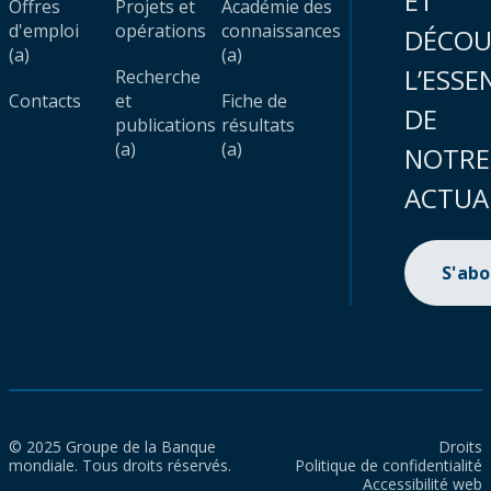
ET
Offres
Projets et
Académie des
d'emploi
opérations
connaissances
DÉCOU
(a)
(a)
L’ESSE
Recherche
Contacts
et
Fiche de
DE
publications
résultats
(a)
(a)
NOTRE
ACTUA
S'ab
© 2025 Groupe de la Banque
Droits
mondiale. Tous droits réservés.
Politique de confidentialité
Accessibilité web