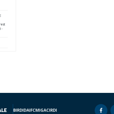
E
rest
 -
BIRD
IDA
IFC
MIGA
CIRDI