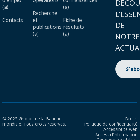
d'emploi
opérations
connaissances
DÉCOU
(a)
(a)
L’ESSE
Recherche
Contacts
et
Fiche de
DE
publications
résultats
(a)
(a)
NOTRE
ACTUA
S'ab
© 2025 Groupe de la Banque
Droits
mondiale. Tous droits réservés.
Politique de confidentialité
Accessibilité web
Accès à l’information
Courriers frauduleux