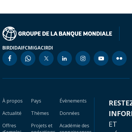
BIRD
IDA
IFC
MIGA
CIRDI
À propos
Pays
Évènements
RESTE
INFO
Actualité
Thèmes
Données
ET
Offres
Projets et
Académie des