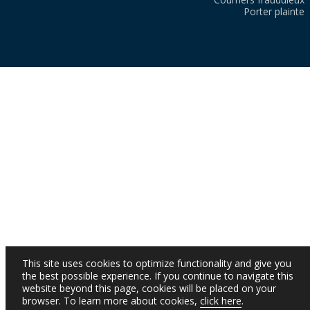
Porter plainte
This site uses cookies to optimize functionality and give you
the best possible experience. If you continue to navigate this
website beyond this page, cookies will be placed on your
browser. To learn more about cookies,
click here
.