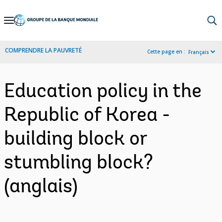
Skip
to
Main
COMPRENDRE LA PAUVRETÉ
Cette page en :
Français
Navigation
Education policy in the
Republic of Korea -
building block or
stumbling block?
(anglais)