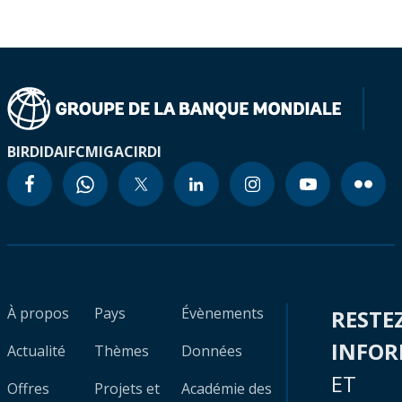
BIRD
IDA
IFC
MIGA
CIRDI
À propos
Pays
Évènements
RESTE
INFO
Actualité
Thèmes
Données
ET
Offres
Projets et
Académie des