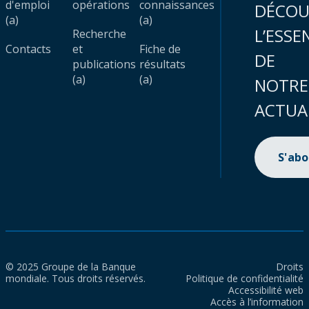
d'emploi
opérations
connaissances
DÉCOU
(a)
(a)
L’ESSE
Recherche
Contacts
et
Fiche de
DE
publications
résultats
(a)
(a)
NOTRE
ACTUA
S'ab
© 2025 Groupe de la Banque
Droits
mondiale. Tous droits réservés.
Politique de confidentialité
Accessibilité web
Accès à l’information