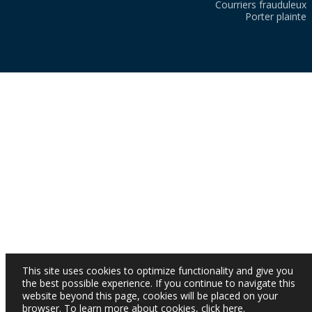
Courriers frauduleux
Porter plainte
This site uses cookies to optimize functionality and give you
the best possible experience. If you continue to navigate this
website beyond this page, cookies will be placed on your
browser. To learn more about cookies,
click here
.