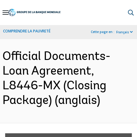
Skip
to
Main
COMPRENDRE LA PAUVRETÉ
Cette page en :
Français
Navigation
Official Documents-
Loan Agreement,
L8446-MX (Closing
Package) (anglais)