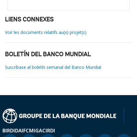
LIENS CONNEXES
Voir les documents relatifs au(x) projet(s)
BOLETÍN DEL BANCO MUNDIAL
Suscríbase al boletín semanal del Banco Mundial
BIRD
IDA
IFC
MIGA
CIRDI