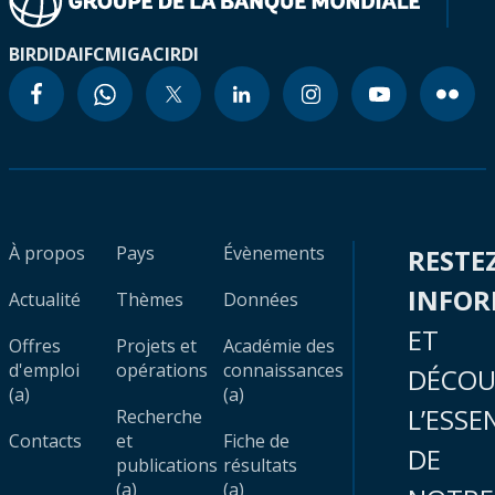
BIRD
IDA
IFC
MIGA
CIRDI
À propos
Pays
Évènements
RESTE
INFO
Actualité
Thèmes
Données
ET
Offres
Projets et
Académie des
d'emploi
opérations
connaissances
DÉCOU
(a)
(a)
L’ESSE
Recherche
Contacts
et
Fiche de
DE
publications
résultats
(a)
(a)