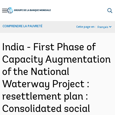
Skip
to
Main
COMPRENDRE LA PAUVRETÉ
Cette page en :
Français
Navigation
India - First Phase of
Capacity Augmentation
of the National
Waterway Project :
resettlement plan :
Consolidated social