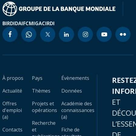
BIRD
IDA
IFC
MIGA
CIRDI
À propos
Pays
Évènements
RESTE
INFO
Actualité
Thèmes
Données
ET
Offres
Projets et
Académie des
d'emploi
opérations
connaissances
DÉCOU
(a)
(a)
L’ESSE
Recherche
Contacts
et
Fiche de
DE