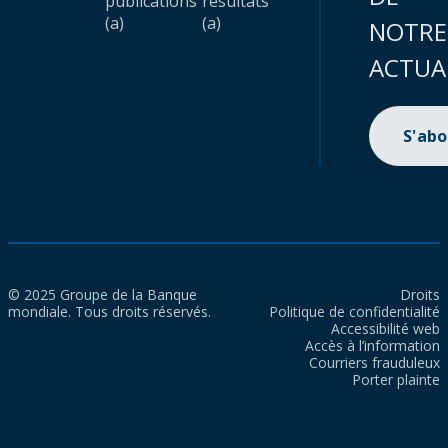
publications
résultats
(a)
(a)
NOTRE
ACTUA
S'ab
© 2025 Groupe de la Banque
Droits
mondiale. Tous droits réservés.
Politique de confidentialité
Accessibilité web
Accès à l’information
Courriers frauduleux
Porter plainte