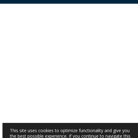
This site uses cookies to optimize functionality and give you
the best possible experience. If you continue to navigate this