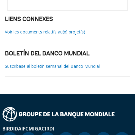
LIENS CONNEXES
Voir les documents relatifs au(x) projet(s)
BOLETÍN DEL BANCO MUNDIAL
Suscríbase al boletín semanal del Banco Mundial
BIRD
IDA
IFC
MIGA
CIRDI