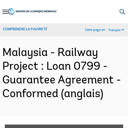
Skip
to
Main
COMPRENDRE LA PAUVRETÉ
Cette page en :
Français
Navigation
Malaysia - Railway
Project : Loan 0799 -
Guarantee Agreement -
Conformed (anglais)