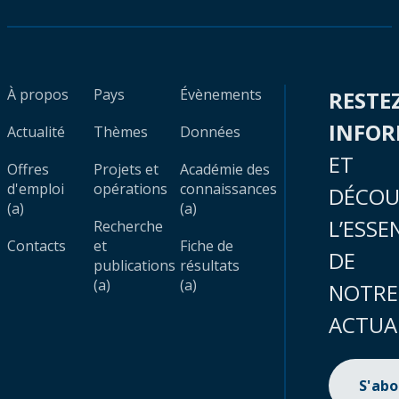
À propos
Pays
Évènements
RESTE
INFO
Actualité
Thèmes
Données
ET
Offres
Projets et
Académie des
d'emploi
opérations
connaissances
DÉCOU
(a)
(a)
L’ESSE
Recherche
Contacts
et
Fiche de
DE
publications
résultats
(a)
(a)
NOTRE
ACTUA
S'ab