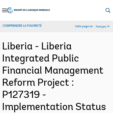
Skip
to
Main
COMPRENDRE LA PAUVRETÉ
Cette page en :
Français
Navigation
Liberia - Liberia
Integrated Public
Financial Management
Reform Project :
P127319 -
Implementation Status