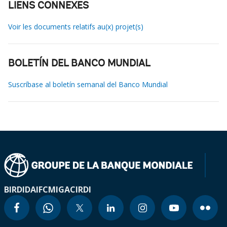
LIENS CONNEXES
Voir les documents relatifs au(x) projet(s)
BOLETÍN DEL BANCO MUNDIAL
Suscríbase al boletín semanal del Banco Mundial
BIRD
IDA
IFC
MIGA
CIRDI