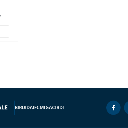
:
s
BIRD
IDA
IFC
MIGA
CIRDI