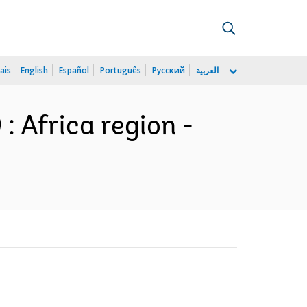
ais
English
Español
Português
Русский
العربية
: Africa region -