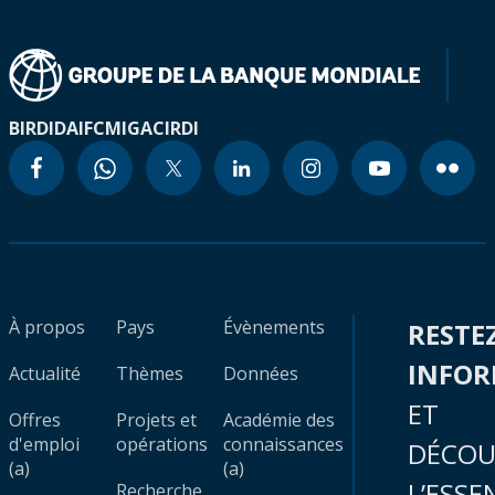
BIRD
IDA
IFC
MIGA
CIRDI
À propos
Pays
Évènements
RESTE
INFO
Actualité
Thèmes
Données
ET
Offres
Projets et
Académie des
d'emploi
opérations
connaissances
DÉCOU
(a)
(a)
L’ESSE
Recherche