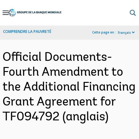
Skip
to
Main
COMPRENDRE LA PAUVRETÉ
Cette page en :
Français
Navigation
Official Documents-
Fourth Amendment to
the Additional Financing
Grant Agreement for
TF094792 (anglais)