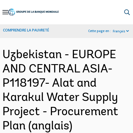
Skip
to
Main
COMPRENDRE LA PAUVRETÉ
Cette page en :
Français
Navigation
Uzbekistan - EUROPE
AND CENTRAL ASIA-
P118197- Alat and
Karakul Water Supply
Project - Procurement
Plan (anglais)