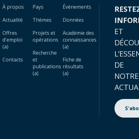
À propos
Pays
Évènements
RESTE
INFO
Actualité
Thèmes
Données
ET
Offres
Projets et
Académie des
d'emploi
opérations
connaissances
DÉCOU
(a)
(a)
L’ESSE
Recherche
Contacts
et
Fiche de
DE
publications
résultats
(a)
(a)
NOTRE
ACTUA
S'ab