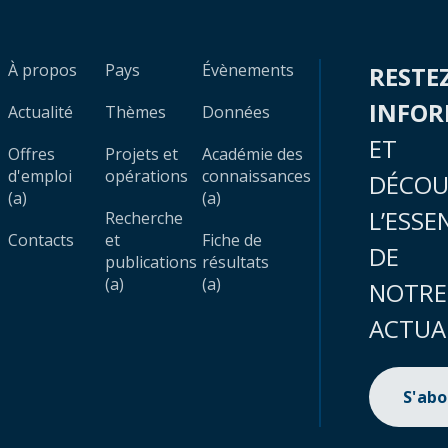
À propos
Pays
Évènements
RESTE
INFO
Actualité
Thèmes
Données
ET
Offres
Projets et
Académie des
d'emploi
opérations
connaissances
DÉCOU
(a)
(a)
L’ESSE
Recherche
Contacts
et
Fiche de
DE
publications
résultats
(a)
(a)
NOTRE
ACTUA
S'ab