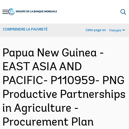
Skip
to
Main
COMPRENDRE LA PAUVRETÉ
Cette page en :
Français
Navigation
Papua New Guinea -
EAST ASIA AND
PACIFIC- P110959- PNG
Productive Partnerships
in Agriculture -
Procurement Plan