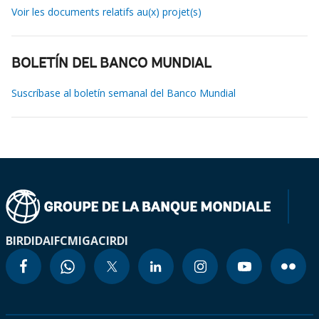
Voir les documents relatifs au(x) projet(s)
BOLETÍN DEL BANCO MUNDIAL
Suscríbase al boletín semanal del Banco Mundial
BIRD
IDA
IFC
MIGA
CIRDI