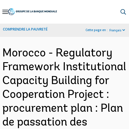
Skip
to
Main
COMPRENDRE LA PAUVRETÉ
Cette page en :
Français
Navigation
Morocco - Regulatory
Framework Institutional
Capacity Building for
Cooperation Project :
procurement plan : Plan
de passation des