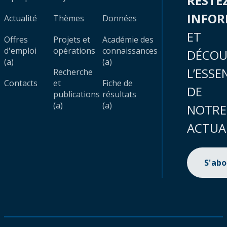
RESTE
INFO
Actualité
Thèmes
Données
ET
Offres
Projets et
Académie des
d'emploi
opérations
connaissances
DÉCOU
(a)
(a)
L’ESSE
Recherche
Contacts
et
Fiche de
DE
publications
résultats
(a)
(a)
NOTRE
ACTUA
S'ab