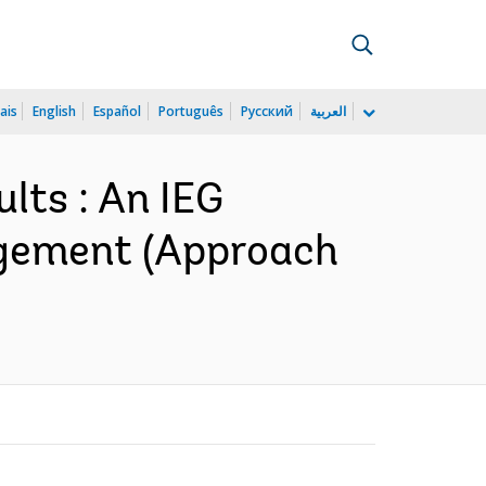
ais
English
Español
Português
Русский
العربية
lts : An IEG
agement (Approach