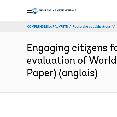
Skip
to
Main
COMPRENDRE LA PAUVRETÉ
Recherche et publications (a)
Navigation
Engaging citizens f
evaluation of Worl
Paper) (anglais)