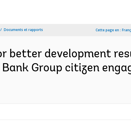
Documents et rapports
Cette page en :
Franç
or better development resu
d Bank Group citizen eng