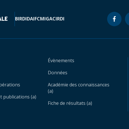
BIRD
IDA
IFC
MIGA
CIRDI
Évènements
Données
opérations
Académie des connaissances
(a)
 publications (a)
Fiche de résultats (a)