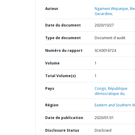
Auteur
Ngameni Wepanjue, Bert
Gerardine;
Date du document
2020/10/27
Type de document
Document d'audit
Numéro du rapport
SCA0016724
Volume
1
Total Volume(s)
1
Pays
Congo,
République
démocratique du,
Région
Eastern and Southern Af
Date de publication
2020/01/31
Disclosure Status
Disclosed