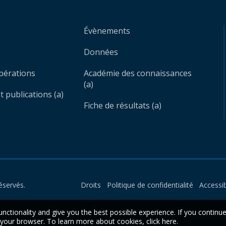
Évènements
Données
opérations
Académie des connaissances
(a)
 publications (a)
Fiche de résultats (a)
éservés.
Droits
Politique de confidentialité
Accessib
unctionality and give you the best possible experience. If you continu
n your browser. To learn more about cookies,
click here
.