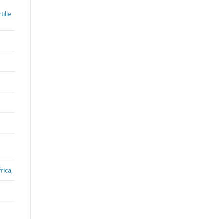
ille
rica,