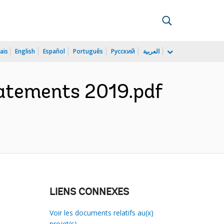
ais
English
Español
Português
Русский
العربية
tatements 2019.pdf
LIENS CONNEXES
Voir les documents relatifs au(x)
projet(s)